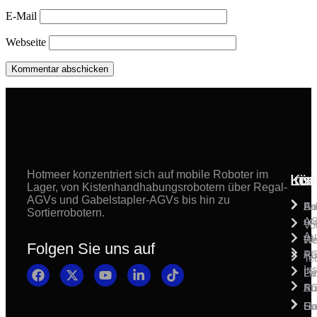
E-Mail
Webseite
Hotmeer konzentriert sich auf mobile Roboter im
Inst
Kun
Lös
Lager, von Kistenhandhabungsrobotern über Regal-
AGVs und Gabelstapler-AGVs bis hin zu
Bo
Au
Fa
Sortierrobotern.
un
A
Vo
Au
Wa
Re
Folgen Sie uns auf
Ra
A
Te
Ins
Li
Pa
Ro
Su
A
So
Ho
Ga